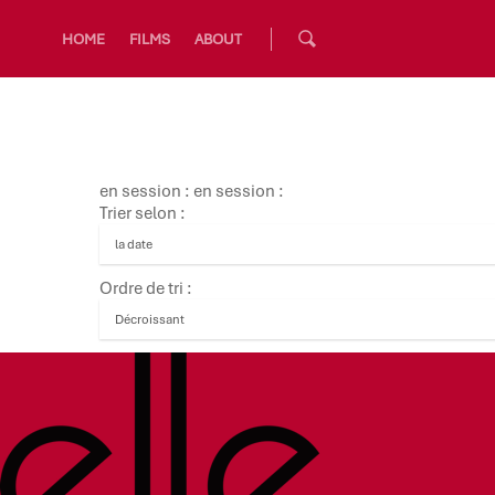
HOME
FILMS
ABOUT
en session : en session :
Trier selon :
Ordre de tri :