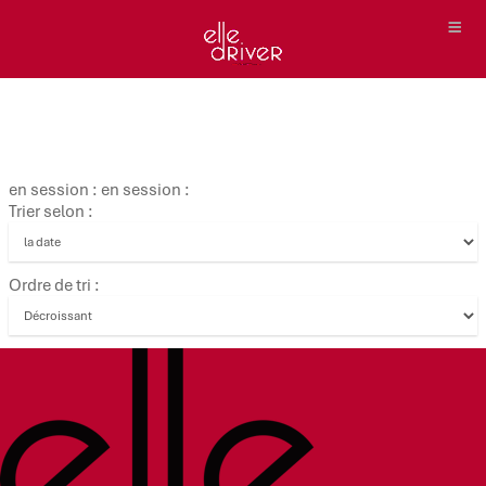
en session : en session :
Trier selon :
Ordre de tri :