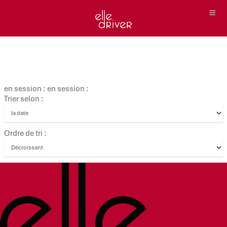
en session : en session :
Trier selon :
Ordre de tri :