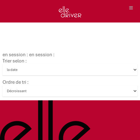
en session : en session :
Trier selon :
Ordre de tri :