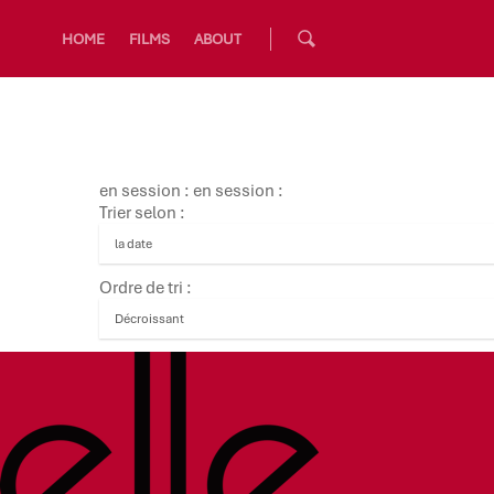
HOME
FILMS
ABOUT
en session : en session :
Trier selon :
Ordre de tri :