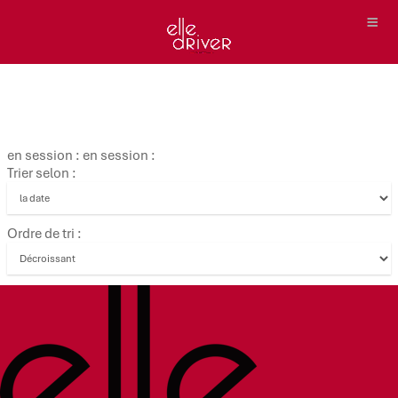
en session : en session :
Trier selon :
Ordre de tri :