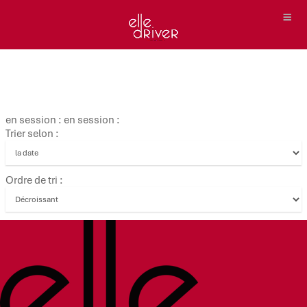
en session : en session :
Trier selon :
Ordre de tri :