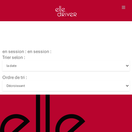
en session : en session :
Trier selon :
Ordre de tri :