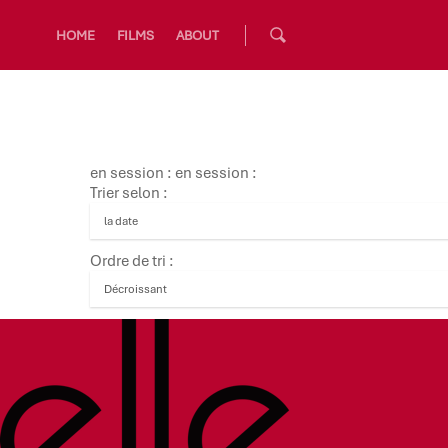
HOME
FILMS
ABOUT
en session : en session :
Trier selon :
Ordre de tri :