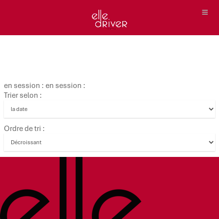
en session : en session :
Trier selon :
Ordre de tri :