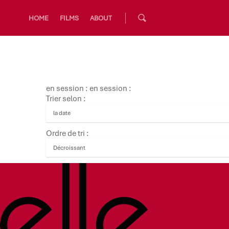
HOME
FILMS
ABOUT
en session : en session :
Trier selon :
Ordre de tri :