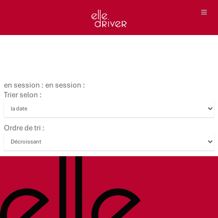
en session : en session :
Trier selon :
Ordre de tri :