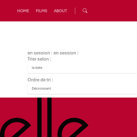
HOME
FILMS
ABOUT
en session : en session :
Trier selon :
Ordre de tri :