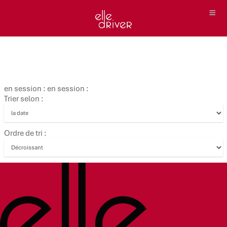
en session : en session :
Trier selon :
Ordre de tri :