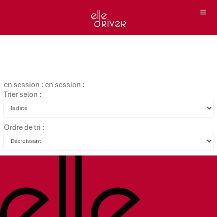
en session : en session :
Trier selon :
Ordre de tri :