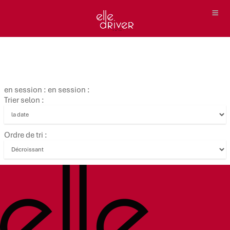
en session : en session :
Trier selon :
Ordre de tri :