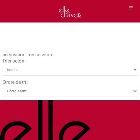
en session : en session :
Trier selon :
Ordre de tri :