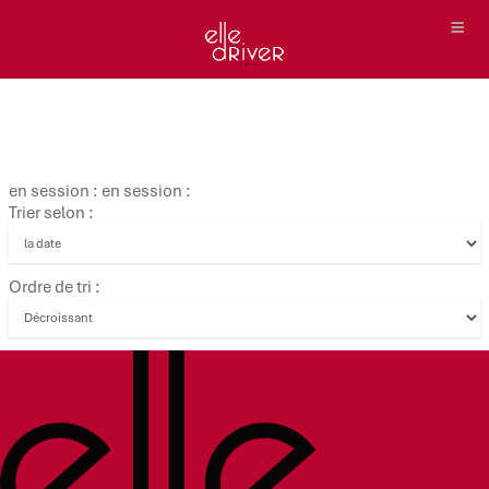
en session : en session :
Trier selon :
Ordre de tri :