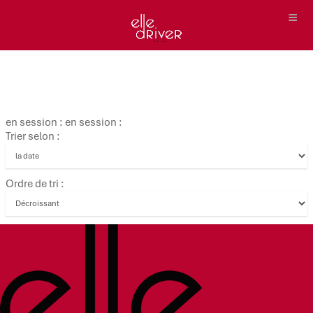
en session : en session :
Trier selon :
Ordre de tri :