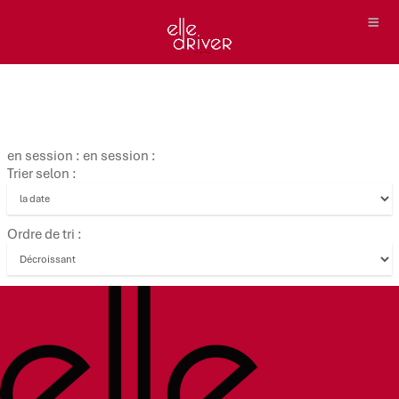
en session : en session :
Trier selon :
Ordre de tri :