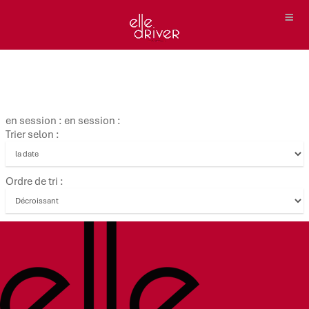
en session : en session :
Trier selon :
Ordre de tri :