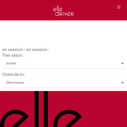
en session : en session :
Trier selon :
Ordre de tri :