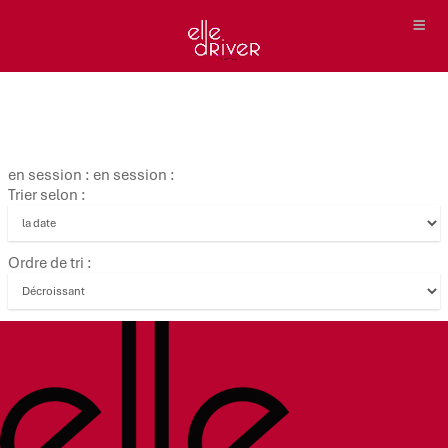
en session : en session :
Trier selon :
Ordre de tri :