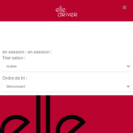
en session : en session :
Trier selon :
Ordre de tri :