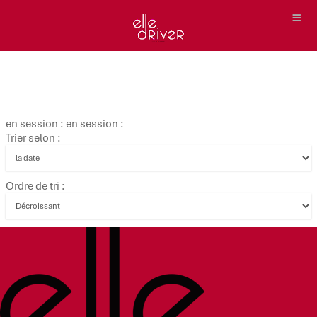
en session : en session :
Trier selon :
Ordre de tri :