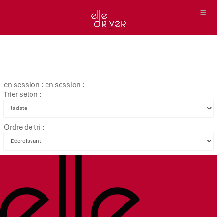
en session : en session :
Trier selon :
Ordre de tri :