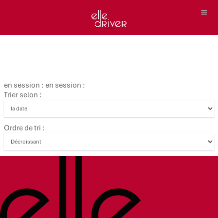
en session : en session :
Trier selon :
Ordre de tri :