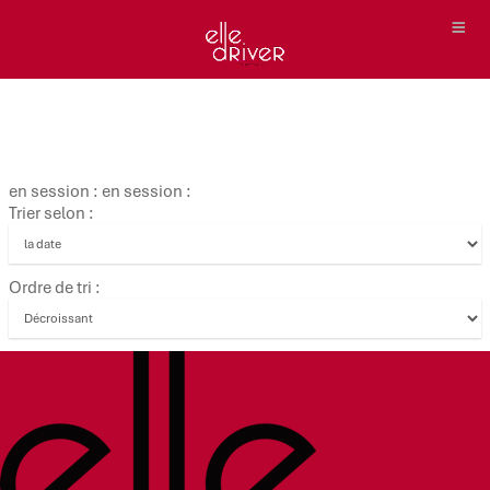
en session : en session :
Trier selon :
Ordre de tri :