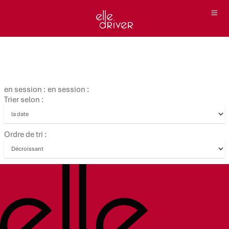
en session : en session :
Trier selon :
Ordre de tri :