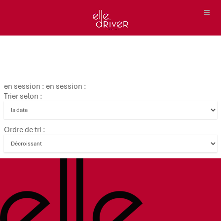
en session : en session :
Trier selon :
Ordre de tri :