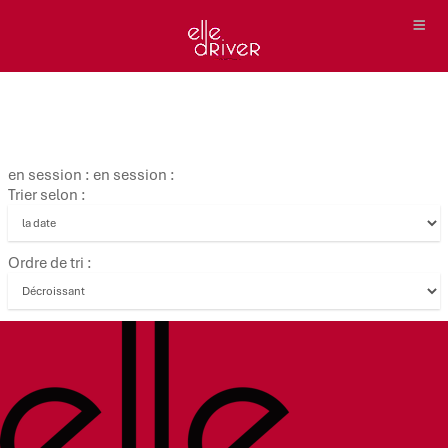
en session : en session :
Trier selon :
Ordre de tri :