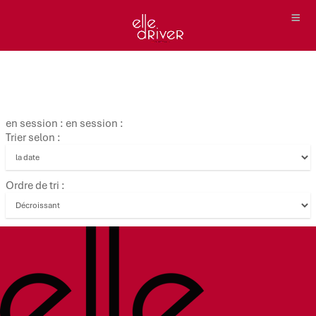
en session : en session :
Trier selon :
Ordre de tri :