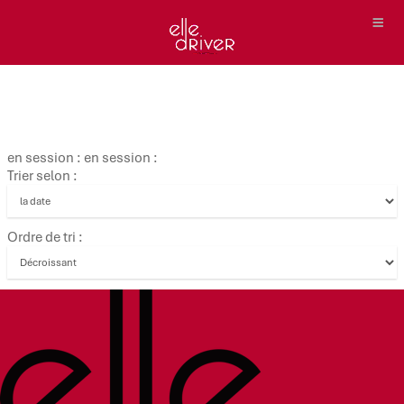
en session : en session :
Trier selon :
Ordre de tri :