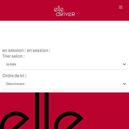
en session : en session :
Trier selon :
Ordre de tri :