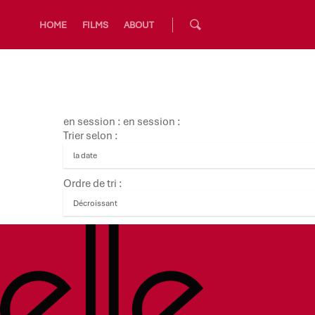
HOME
FILMS
ABOUT
en session : en session :
Trier selon :
Ordre de tri :