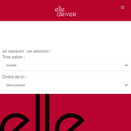
en session : en session :
Trier selon :
Ordre de tri :