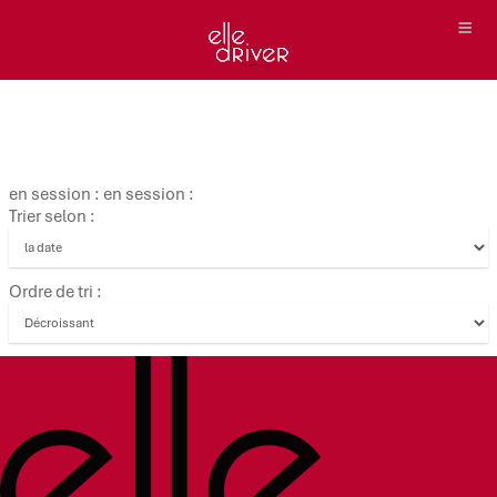
en session : en session :
Trier selon :
Ordre de tri :