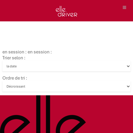
en session : en session :
Trier selon :
Ordre de tri :