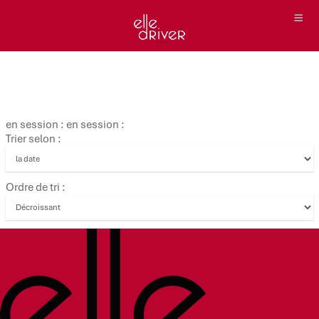
en session : en session :
Trier selon :
Ordre de tri :