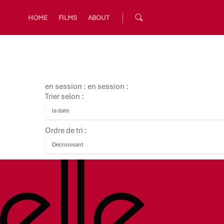
HOME
FILMS
ABOUT
en session : en session :
Trier selon :
Ordre de tri :