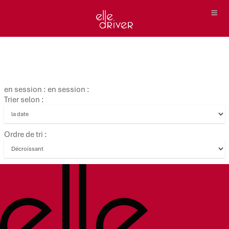
en session : en session :
Trier selon :
Ordre de tri :