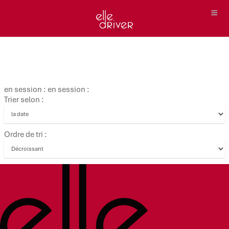
en session : en session :
Trier selon :
Ordre de tri :